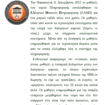
Την Παρασκευή 11 Δεκεμβρίου 2015 οι μαθητές
του τομέα Πληροφορικής επισκέφθηκαν το
ΕΛ
ληνικό
Μ
ουσείο
Π
ληροφορικής (ΕΛΜΠ) για
ένα μαγικό ταξίδι πίσω στο χρόνο. Οι μαθητές
είδαν από κοντά τα τεχνολογικά επιτεύγματα από
την εποχή των διάτρητων καρτών (ξέρετε τι
είναι;) μέχρι τα σύγχρονα υπολογιστικά
συστήματα. Μέσα από τη ξενάγηση οι μαθητές
ενημερώθηκαν για τα τεχνολογικά άλματα μέσα
από τα οποία εξελίχθηκε όλη η επιστήμη της
πληροφορικής.
Ενδεικτικά αναφέρουμε ότι εντύπωσε έκανε
στους μαθητές η εισαγωγή δεδομένων μέσω των
διάτρητων καρτών, το πλατώ γιγαντιαίων
διαστάσεων παλιού σκληρού δίσκου της IBM (ο
δωρητής το είχε ως τραπεζάκι), οι λυχνίες, οι
«φορητοί» υπολογιστές των 10 κιλών και πολλά
άλλα. Οι μαθητές ενημερώθηκαν για την ύπαρξη
εταιρειών μεγαθηρίων που τώρα πια είτε δεν
υπάρχουν είτε είναι λίγο πολύ άγνωστες, αλλά