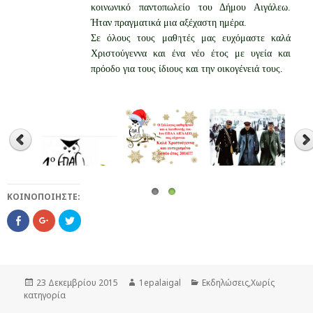
κοινωνικό παντοπωλείο του Δήμου Αιγάλεω.
Ήταν πραγματικά μια αξέχαστη ημέρα.
Σε όλους τους μαθητές μας ευχόμαστε καλά
Χριστούγεννα και ένα νέο έτος με υγεία και
πρόοδο για τους ίδιους και την οικογένειά τους.
ΚΟΙΝΟΠΟΙΉΣΤΕ:
C
Κ
Κ
l
λ
λ
i
ι
ι
c
κ
κ
k
γ
γ
t
ι
ι
o
α
α
s
ν
ν
Δημοσιεύτηκε
23 Δεκεμβρίου 2015
Συντάκτης
1epalaigal
Κατηγορίες
Εκδηλώσεις
,
Χωρίς
h
α
α
a
τ
τ
κατηγορία
την
r
ο
ο
e
μ
μ