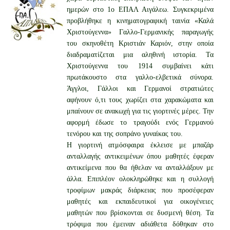
ημερών στο 1ο ΕΠΑΛ Αιγάλεω. Συγκεκριμένα
προβλήθηκε η κινηματογραφική ταινία «Καλά
Χριστούγεννα» Γαλλο-Γερμανικής παραγωγής
του σκηνοθέτη Κριστιάν Καριόν, στην οποία
διαδραματίζεται μια αληθινή ιστορία. Τα
Χριστούγεννα του 1914 συμβαίνει κάτι
πρωτάκουστο στα γαλλο-ελβετικά σύνορα.
Άγγλοι, Γάλλοι και Γερμανοί στρατιώτες
αφήνουν ό,τι τους χωρίζει στα χαρακώματα και
μπαίνουν σε ανακωχή για τις γιορτινές μέρες. Την
αφορμή έδωσε το τραγούδι ενός Γερμανού
τενόρου και της σοπράνο γυναίκας του.
Η γιορτινή ατμόσφαιρα έκλεισε με μπαζάρ
ανταλλαγής αντικειμένων όπου μαθητές έφεραν
αντικείμενα που θα ήθελαν να ανταλλάξουν με
άλλα. Επιπλέον ολοκληρώθηκε και η συλλογή
τροφίμων μακράς διάρκειας που προσέφεραν
μαθητές και εκπαιδευτικοί για οικογένειες
μαθητών που βρίσκονται σε δυσμενή θέση. Τα
τρόφιμα που έμειναν αδιάθετα δόθηκαν στο