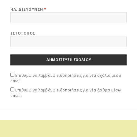
θ
θ
υ
υ
ρ
ρ
ΗΛ. ΔΙΕΎΘΥΝΣΗ
*
ο
ο
)
)
ΙΣΤΌΤΟΠΟΣ
Επιθυμώ να λαμβάνω ειδοποιήσεις για νέα σχόλια μέσω
email.
Επιθυμώ να λαμβάνω ειδοποιήσεις για νέα άρθρα μέσω
email.