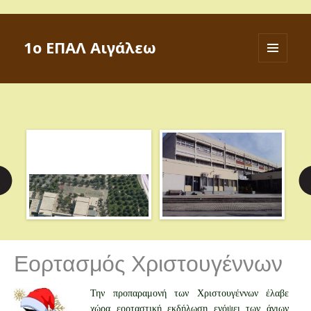
1ο ΕΠΑΛ Αιγάλεω
ΜΕΝΟΎ
ΚΑΙ
ΜΙΚΡΟΕΦΑ
Εορτασμός Χριστουγέννων
Την προπαραμονή των Χριστουγέννων έλαβε
χώρα εορταστική εκδήλωση ενόψει των άγιων