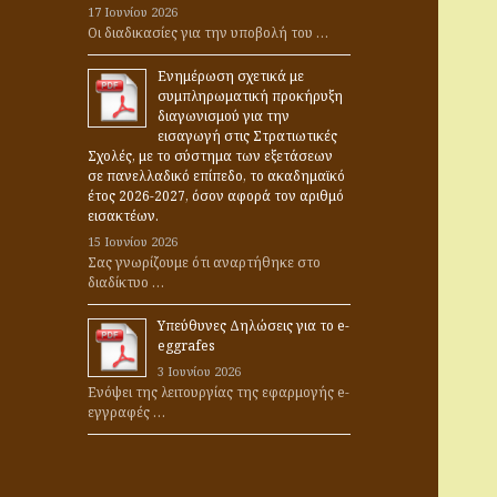
17 Ιουνίου 2026
α
Οι διαδικασίες για την υποβολή του …
:
Ενημέρωση σχετικά με
συμπληρωματική προκήρυξη
διαγωνισμού για την
εισαγωγή στις Στρατιωτικές
Σχολές, με το σύστημα των εξετάσεων
σε πανελλαδικό επίπεδο, το ακαδημαϊκό
έτος 2026-2027, όσον αφορά τον αριθμό
εισακτέων.
15 Ιουνίου 2026
Σας γνωρίζουμε ότι αναρτήθηκε στο
διαδίκτυο …
Υπεύθυνες Δηλώσεις για το e-
eggrafes
3 Ιουνίου 2026
Ενόψει της λειτουργίας της εφαρμογής e-
εγγραφές …