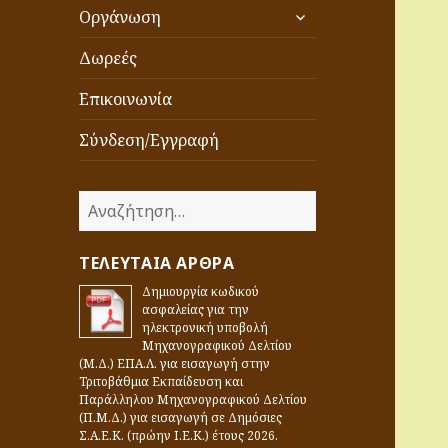
επέκταση
Οργάνωση
του
μενού
Δωρεές
απόγονος
Επικοινωνία
Σύνδεση/Εγγραφή
Α
ν
α
ΤΕΛΕΥΤΑΊΑ ΆΡΘΡΑ
ζ
Δημιουργία κωδικού
ή
ασφαλείας για την
τ
ηλεκτρονική υποβολή
η
Μηχανογραφικού Δελτίου
(Μ.Δ.) ΕΠΑ.Λ. για εισαγωγή στην
σ
Τριτοβάθμια Εκπαίδευση και
η
Παράλληλου Μηχανογραφικού Δελτίου
γ
(Π.Μ.Δ.) για εισαγωγή σε Δημόσιες
Σ.Α.Ε.Κ. (πρώην Ι.Ε.Κ.) έτους 2026.
ι