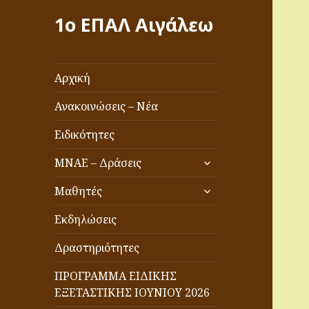
1ο ΕΠΑΛ Αιγάλεω
Αρχική
Ανακοινώσεις – Νέα
Ειδικότητες
επέκταση
ΜΝΑΕ – Δράσεις
του
επέκταση
μενού
Μαθητές
του
απόγονος
μενού
Εκδηλώσεις
απόγονος
Δραστηριότητες
ΠΡΟΓΡΑΜΜΑ ΕΙΔΙΚΗΣ
ΕΞΕΤΑΣΤΙΚΗΣ ΙΟΥΝΙΟΥ 2026