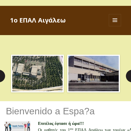
1ο ΕΠΑΛ Αιγάλεω
ΜΕΝΟΎ
ΚΑΙ
ΜΙΚΡΟΕΦΑ
Bienvenido a Espa?a
Επιτέλος έφτασε ή ώρα!!!
ου
Οι μαθητές του 1
ΕΠΑΛ Αιγάλεω των τομέων 