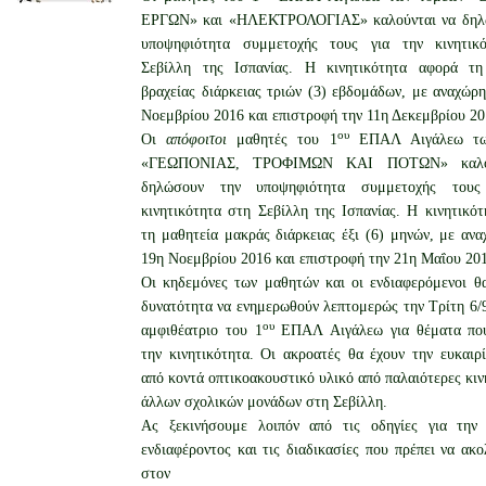
ΕΡΓΩΝ» και «ΗΛΕΚΤΡΟΛΟΓΙΑΣ» καλούνται να δηλ
υποψηφιότητα συμμετοχής τους για την κινητικ
Σεβίλλη της Ισπανίας. Η κινητικότητα αφορά τη
βραχείας διάρκειας τριών (3) εβδομάδων, με αναχώρ
Νοεμβρίου 2016 και επιστροφή την 11η Δεκεμβρίου 20
ου
Οι
απόφοιτοι
μαθητές του 1
ΕΠΑΛ Αιγάλεω τω
«ΓΕΩΠΟΝΙΑΣ, ΤΡΟΦΙΜΩΝ ΚΑΙ ΠΟΤΩΝ» καλού
δηλώσουν την υποψηφιότητα συμμετοχής τους
κινητικότητα στη Σεβίλλη της Ισπανίας. Η κινητικό
τη μαθητεία μακράς διάρκειας έξι (6) μηνών, με αν
19η Νοεμβρίου 2016 και επιστροφή την 21η Μαΐου 20
Οι κηδεμόνες των μαθητών και οι ενδιαφερόμενοι θ
δυνατότητα να ενημερωθούν λεπτομερώς την Τρίτη 6/
ου
αμφιθέατριο του 1
ΕΠΑΛ Αιγάλεω για θέματα πο
την κινητικότητα. Οι ακροατές θα έχουν την ευκαιρ
από κοντά οπτικοακουστικό υλικό από παλαιότερες κιν
άλλων σχολικών μονάδων στη Σεβίλλη.
Ας ξεκινήσουμε λοιπόν από τις οδηγίες για την
ενδιαφέροντος και τις διαδικασίες που πρέπει να ακ
στον ιστότ