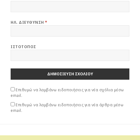
α
α
ρ
ρ
ά
ά
θ
θ
υ
υ
ρ
ρ
ΗΛ. ΔΙΕΎΘΥΝΣΗ
*
ο
ο
)
)
ΙΣΤΌΤΟΠΟΣ
Επιθυμώ να λαμβάνω ειδοποιήσεις για νέα σχόλια μέσω
email.
Επιθυμώ να λαμβάνω ειδοποιήσεις για νέα άρθρα μέσω
email.