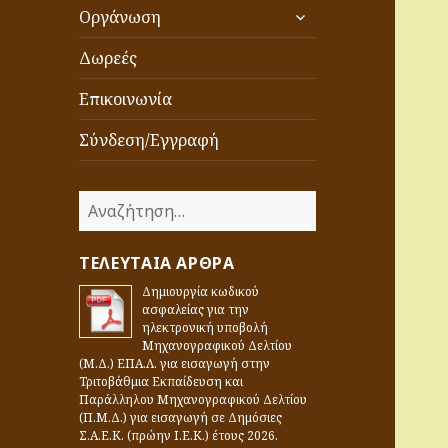
επέκταση
Οργάνωση
του
μενού
Δωρεές
απόγονος
Επικοινωνία
Σύνδεση/Εγγραφή
Α
ν
α
ΤΕΛΕΥΤΑΊΑ ΆΡΘΡΑ
ζ
Δημιουργία κωδικού
ή
ασφαλείας για την
τ
ηλεκτρονική υποβολή
η
Μηχανογραφικού Δελτίου
(Μ.Δ.) ΕΠΑ.Λ. για εισαγωγή στην
σ
Τριτοβάθμια Εκπαίδευση και
η
Παράλληλου Μηχανογραφικού Δελτίου
γ
(Π.Μ.Δ.) για εισαγωγή σε Δημόσιες
Σ.Α.Ε.Κ. (πρώην Ι.Ε.Κ.) έτους 2026.
ι