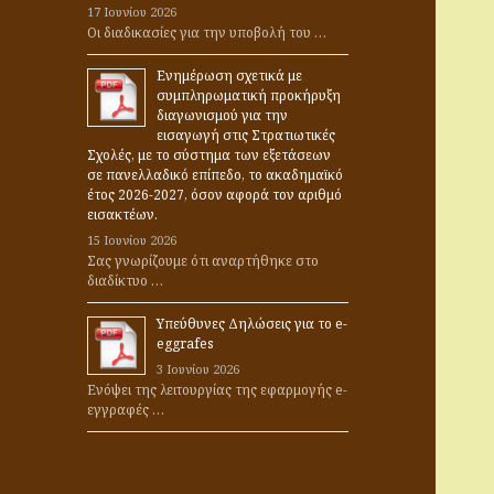
17 Ιουνίου 2026
α
Οι διαδικασίες για την υποβολή του …
:
Ενημέρωση σχετικά με
συμπληρωματική προκήρυξη
διαγωνισμού για την
εισαγωγή στις Στρατιωτικές
Σχολές, με το σύστημα των εξετάσεων
σε πανελλαδικό επίπεδο, το ακαδημαϊκό
έτος 2026-2027, όσον αφορά τον αριθμό
εισακτέων.
15 Ιουνίου 2026
Σας γνωρίζουμε ότι αναρτήθηκε στο
διαδίκτυο …
Υπεύθυνες Δηλώσεις για το e-
eggrafes
3 Ιουνίου 2026
Ενόψει της λειτουργίας της εφαρμογής e-
εγγραφές …