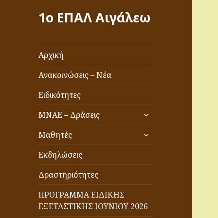
1ο ΕΠΑΛ Αιγάλεω
Αρχική
Ανακοινώσεις – Νέα
Ειδικότητες
επέκταση
ΜΝΑΕ – Δράσεις
του
επέκταση
μενού
Μαθητές
του
απόγονος
μενού
Εκδηλώσεις
απόγονος
Δραστηριότητες
ΠΡΟΓΡΑΜΜΑ ΕΙΔΙΚΗΣ
ΕΞΕΤΑΣΤΙΚΗΣ ΙΟΥΝΙΟΥ 2026