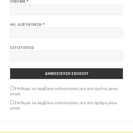
ΌΝΟΜΑ
*
π
π
α
α
ρ
ρ
ά
ά
θ
θ
υ
υ
ρ
ρ
ΗΛ. ΔΙΕΎΘΥΝΣΗ
*
ο
ο
)
)
ΙΣΤΌΤΟΠΟΣ
Επιθυμώ να λαμβάνω ειδοποιήσεις για νέα σχόλια μέσω
email.
Επιθυμώ να λαμβάνω ειδοποιήσεις για νέα άρθρα μέσω
email.