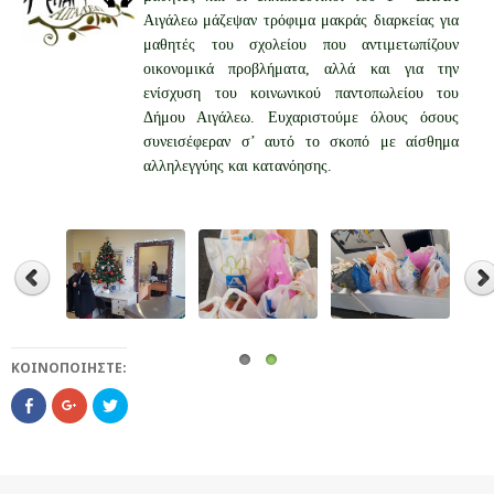
Αιγάλεω μάζεψαν τρόφιμα μακράς διαρκείας για
μαθητές του σχολείου που αντιμετωπίζουν
οικονομικά προβλήματα, αλλά και για την
ενίσχυση του κοινωνικού παντοπωλείου του
Δήμου Αιγάλεω. Ευχαριστούμε όλους όσους
συνεισέφεραν σ’ αυτό το σκοπό με αίσθημα
αλληλεγγύης και κατανόησης.
ΚΟΙΝΟΠΟΙΉΣΤΕ:
C
Κ
Κ
l
λ
λ
i
ι
ι
c
κ
κ
k
γ
γ
t
ι
ι
o
α
α