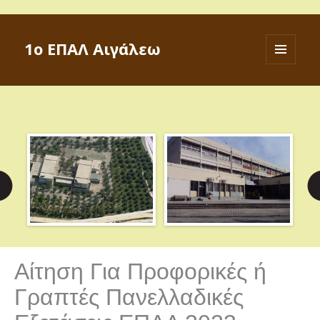
1ο ΕΠΑΛ Αιγάλεω
ΜΕΝΟΎ
ΚΑΙ
ΜΙΚΡΟΕΦΑ
Αίτηση Για Προφορικές ή
Γραπτές Πανελλαδικές