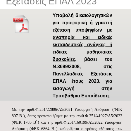
Εξετάσεις ΕΠΑΛ 2023
Υποβολή δικαιολογητικών
για προφορική ή γραπτή
εξέταση
υποψηφίων με
αναπηρία και ειδικές
εκπαιδευτικές ανάγκες ή
ειδικές μαθησιακές
δυσκολίες
, βάσει του
Ν.3699/2008, στις
Πανελλαδικές Εξετάσεις
ΕΠΑΛ έτους 2023, για
εισαγωγή στην
Τριτοβάθμια Εκπαίδευση.
Με την αριθ.Φ.251/22806/Α5/2021 Υπουργική Απόφαση (ΦΕΚ
897 Β ́), όπως τροποποιήθηκε με την αριθ.Φ.251/41927/Α5/2022
(ΦΕΚ 1785 Β ́) και την αριθ.Φ.251/160199/Α5/2022 Υπουργική
Απόφαση (ΦΕΚ 6864 Β ́) καθορίζεται ο τρόπος εξέτασης των