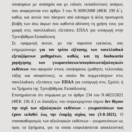
υποψηφίων με αναπηρία και με ειδικές εκπαιδευτικές ανάγκες
που αναφέρονται στο άρθρο 3 του Ν.3699/2008 (ΦΕΚ 199 Α ́),
καθώς και αυτών που πάσχουν από κάταγμα ή άλλη προσωρινή
βλάβη των άνω άκρων που καθιστά αδύνατη τη χρήση τους για
γραφή στις πανελλαδικές εξετάσεις ΕΠΑΛ για εισαγωγή στην
Τριτοβάθμια Εκπαίδευση.
Σε εφαρμογή αυτών, με την παρούσα εγκύκλιο, σας
ενημερώνουμε
για τον τρόπο εξέτασης των πανελλαδικά
εξεταζόμενων μαθημάτων, καθώς και τη διαδικασία
χορήγησης των γνωματεύσεων/αποφάσεων/αξιολογικών
εκθέσεων
που αφορούν στους υποψηφίους (μαθητές τελευταίας
τάξης και αποφοίτους), οι οποίοι θα συμμετάσχουν στις
πανελλαδικές εξετάσεις των
ΕΠΑΛ
για εισαγωγή στις Σχολές ή
τα Τμήματα της Τριτοβάθμιας Εκπαίδευσης.
Επισημαίνεται ότι σύμφωνα με το άρθρο 234 του Ν.4823/2021
(ΦΕΚ 136 Α ́) οι διατάξεις του συγκεκριμένου νόμου
δεν θίγουν
την ισχύ των αξιολογικών εκθέσεων – γνωματεύσεων που
έχουν εκδοθεί έως την έναρξη ισχύος του (3-8-2021).
Ο
επανακαθορισμός των αξιολογικών εκθέσεων – γνωματεύσεων ως
προς τα ζητήματα, για τα οποία επιφυλάσσεται αποκλειστική