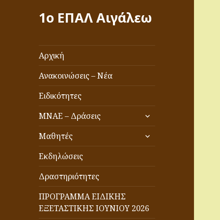
1ο ΕΠΑΛ Αιγάλεω
Αρχική
Ανακοινώσεις – Νέα
Ειδικότητες
επέκταση
ΜΝΑΕ – Δράσεις
του
επέκταση
μενού
Μαθητές
του
απόγονος
μενού
Εκδηλώσεις
απόγονος
Δραστηριότητες
ΠΡΟΓΡΑΜΜΑ ΕΙΔΙΚΗΣ
ΕΞΕΤΑΣΤΙΚΗΣ ΙΟΥΝΙΟΥ 2026