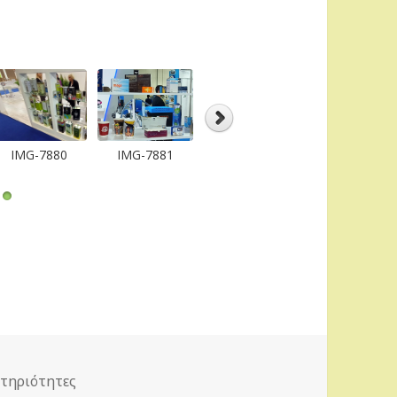
IMG-7880
IMG-7881
IMG-7882
IMG-7883
γορίες
τηριότητες