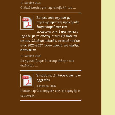
17 Ιουνίου 2026
α
Οι διαδικασίες για την υποβολή του …
:
Ενημέρωση σχετικά με
συμπληρωματική προκήρυξη
διαγωνισμού για την
εισαγωγή στις Στρατιωτικές
Σχολές, με το σύστημα των εξετάσεων
σε πανελλαδικό επίπεδο, το ακαδημαϊκό
έτος 2026-2027, όσον αφορά τον αριθμό
εισακτέων.
15 Ιουνίου 2026
Σας γνωρίζουμε ότι αναρτήθηκε στο
διαδίκτυο …
Υπεύθυνες Δηλώσεις για το e-
eggrafes
3 Ιουνίου 2026
Ενόψει της λειτουργίας της εφαρμογής e-
εγγραφές …