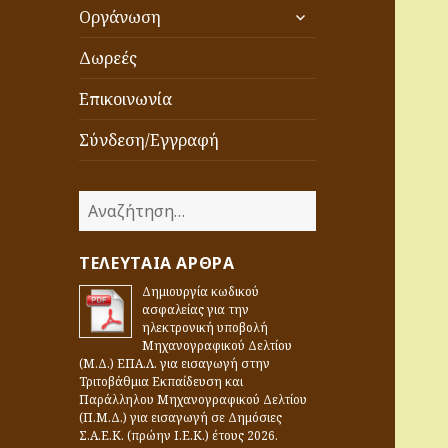
επέκταση
Οργάνωση
του
μενού
Δωρεές
απόγονος
Επικοινωνία
Σύνδεση/Εγγραφή
81
IMG-7882
IMG-7883
IMG-7884
IM
Α
ν
α
ΤΕΛΕΥΤΑΊΑ ΆΡΘΡΑ
ζ
Δημιουργία κωδικού
ή
ασφαλείας για την
τ
ηλεκτρονική υποβολή
η
Μηχανογραφικού Δελτίου
(Μ.Δ.) ΕΠΑ.Λ. για εισαγωγή στην
σ
Τριτοβάθμια Εκπαίδευση και
η
Παράλληλου Μηχανογραφικού Δελτίου
γ
(Π.Μ.Δ.) για εισαγωγή σε Δημόσιες
Σ.Α.Ε.Κ. (πρώην Ι.Ε.Κ.) έτους 2026.
ι