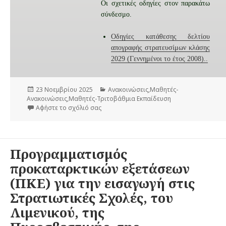
Οι σχετικές οδηγίες στον παρακάτω
σύνδεσμο.
Οδηγίες κατάθεσης δελτίου
απογραφής στρατευσίμων κλάσης
2029 (Γεννημένοι το έτος 2008)..
Δ
23 Νοεμβρίου 2025
Κ
Ανακοινώσεις
,
Μαθητές-
Ανακοινώσεις
η
,
Μαθητές-Τριτοβάθμια Εκπαίδευση
α
μ
Αφήστε το σχόλιό σας
στο Πρόσκληση Στρατευσίμων Κλάσης 2029 
τ
ο
η
σ
γ
ι
ο
ε
ρ
Προγραμματισμός
ύ
ί
τ
ε
προκαταρκτικών εξετάσεων
η
ς
(ΠΚΕ) για την εισαγωγή στις
κ
ε
Στρατιωτικές Σχολές, του
τ
Λιμενικού, της
η
ν