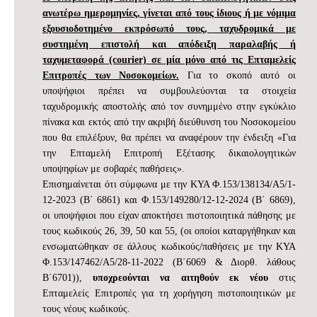
ανωτέρω ημερομηνίες, γίνεται από τους ίδιους ή με νόμιμα
εξουσιοδοτημένο εκπρόσωπό τους, ταχυδρομικά με
συστημένη επιστολή και απόδειξη παραλαβής ή
ταχυμεταφορά (courier) σε μία μόνο από τις Επταμελείς
Επιτροπές των Νοσοκομείων.
Για το σκοπό αυτό οι
υποψήφιοι πρέπει να συμβουλεύονται τα στοιχεία
ταχυδρομικής αποστολής από τον συνημμένο στην εγκύκλιο
πίνακα και εκτός από την ακριβή διεύθυνση του Νοσοκομείου
που θα επιλέξουν, θα πρέπει να αναφέρουν την ένδειξη «Για
την Επταμελή Επιτροπή Εξέτασης δικαιολογητικών
υποψηφίων με σοβαρές παθήσεις».
Επισημαίνεται ότι σύμφωνα με την ΚΥΑ Φ.153/138134/Α5/1-
12-2023 (Β΄ 6861) και Φ.153/149280/12-12-2024 (Β΄ 6869),
οι υποψήφιοι που είχαν αποκτήσει πιστοποιητικά πάθησης με
τους κωδικούς 26, 39, 50 και 55, (οι οποίοι καταργήθηκαν και
ενσωματώθηκαν σε άλλους κωδικούς/παθήσεις με την ΚΥΑ
Φ.153/147462/Α5/28-11-2022 (Β΄6069 & Διορθ. λάθους
Β΄6701)),
υποχρεούνται να αιτηθούν εκ νέου
στις
Επταμελείς Επιτροπές για τη χορήγηση πιστοποιητικών με
τους νέους κωδικούς.