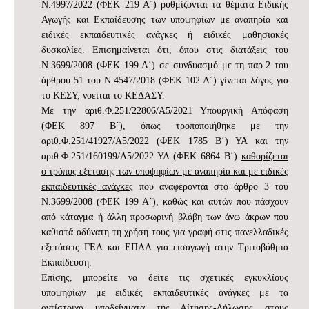
Ν.4997/2022 (ΦΕΚ 219 Α΄) ρυθμίζονται τα θέματα Ειδικής
Αγωγής και Εκπαίδευσης των υποψηφίων με αναπηρία και
ειδικές εκπαιδευτικές ανάγκες ή ειδικές μαθησιακές
δυσκολίες. Επισημαίνεται ότι, όπου στις διατάξεις του
Ν.3699/2008 (ΦΕΚ 199 Α΄) σε συνδυασμό με τη παρ.2 του
άρθρου 51 του Ν.4547/2018 (ΦΕΚ 102 Α΄) γίνεται λόγος για
το ΚΕΣΥ, νοείται το ΚΕΔΑΣΥ.
Με την αριθ.Φ.251/22806/Α5/2021 Υπουργική Απόφαση
(ΦΕΚ 897 Β΄), όπως τροποποιήθηκε με την
αριθ.Φ.251/41927/Α5/2022 (ΦΕΚ 1785 Β΄) ΥΑ και την
αριθ.Φ.251/160199/Α5/2022 ΥΑ (ΦΕΚ 6864 Β΄)
καθορίζεται
ο τρόπος εξέτασης των υποψηφίων με αναπηρία και με ειδικές
εκπαιδευτικές ανάγκες
που αναφέρονται στο άρθρο 3 του
Ν.3699/2008 (ΦΕΚ 199 Α΄), καθώς και αυτών που πάσχουν
από κάταγμα ή άλλη προσωρινή βλάβη των άνω άκρων που
καθιστά αδύνατη τη χρήση τους για γραφή στις πανελλαδικές
εξετάσεις ΓΕΛ και ΕΠΑΛ για εισαγωγή στην Τριτοβάθμια
Εκπαίδευση.
Επίσης, μπορείτε να δείτε τις σχετικές εγκυκλίους
υποψηφίων με ειδικές εκπαιδευτικές ανάγκες με τα
αντίστοιχα υποδείγματα της Αίτησης-Δήλωσης στους