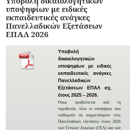
Υποβολή δικαιολογητικών
ε
ρ
ύ
ί
υποψηφίων με ειδικές
τ
ε
εκπαιδευτικές ανάγκες
η
ς
κ
Πανελλαδικών Εξετάσεων
ε
ΕΠΑΛ 2026
τ
η
ν
Υποβολή
δικαιολογητικών
υποψηφίων με ειδικές
εκπαιδευτικές ανάγκες
Πανελλαδικών
Εξετάσεων ΕΠΑΛ σχ.
έτους 2025 – 2026.
Όπως προβλέπεται από τη
νομοθεσία, όλοι οι υποψήφιοι που
επιθυμούν να συμμετάσχουν στις
Πανελλαδικές εξετάσεις έτους 2026
των Γενικών Λυκείων (ΓΕΛ) και των