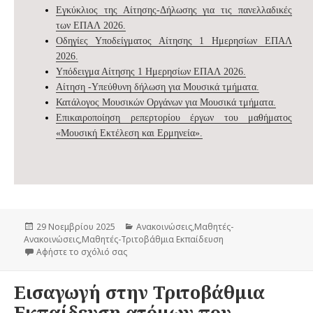
Εγκύκλιος της Αίτησης-Δήλωσης για τις πανελλαδικές
των ΕΠΑΛ 2026.
Οδηγίες Υποδείγματος Αίτησης 1 Ημερησίων ΕΠΑΛ
2026.
Υπόδειγμα Αίτησης 1 Ημερησίων ΕΠΑΛ 2026.
Αίτηση -Υπεύθυνη δήλωση για Μουσικά τμήματα.
Κατάλογος Μουσικών Οργάνων για Μουσικά τμήματα.
Επικαιροποίηση ρεπερτορίου έργων του μαθήματος
«Μουσική Εκτέλεση και Ερμηνεία».
Δημοσιεύτηκε
29 Νοεμβρίου 2025
Κατηγορίες
Ανακοινώσεις
,
Μαθητές-
Ανακοινώσεις
την
,
Μαθητές-Τριτοβάθμια Εκπαίδευση
Αφήστε το σχόλιό σας
στο Αιτήσεις Πανελλαδικών Εξετάσεων 2026
Εισαγωγή στην Τριτοβάθμια
Εκπαίδευση ατόμων που