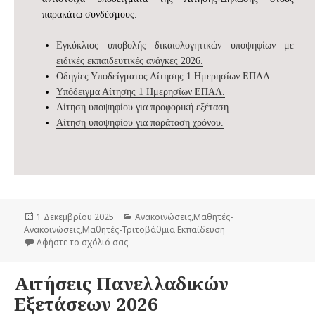
παρακάτω συνδέσμους:
Εγκύκλιος υποβολής δικαιολογητικών υποψηφίων με
ειδικές εκπαιδευτικές ανάγκες 2026.
Οδηγίες Υποδείγματος Αίτησης 1 Ημερησίων ΕΠΑΛ.
Υπόδειγμα Αίτησης 1 Ημερησίων ΕΠΑΛ.
Αίτηση υποψηφίου για προφορική εξέταση.
Αίτηση υποψηφίου για παράταση χρόνου.
Δημοσιεύτηκε
1 Δεκεμβρίου 2025
Κατηγορίες
Ανακοινώσεις
,
Μαθητές-
Ανακοινώσεις
την
,
Μαθητές-Τριτοβάθμια Εκπαίδευση
Αφήστε το σχόλιό σας
στο Υποβολή δικαιολογητικών υποψηφίων με ε
Αιτήσεις Πανελλαδικών
Εξετάσεων 2026