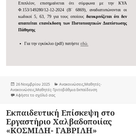
Επιπλέον, επισημαίνεται ότι σύμφωνα με την ΚΥΑ
Φ.153/149280/12-12-2024 (Β΄ 6869), αναδιατυπώνονται οι
κωδικοί 5, 63, 79 για τους οποίους
διευκρινίζεται ότι δεν
απαιτείται επανέκδοση των Πιστοποιητικών Διαπίστωσης
Πάθησης
Για την εγκύκλιο (pdf) πατήστε
εδώ.
Δημοσιεύτηκε
26 Νοεμβρίου 2025
Κατηγορίες
Ανακοινώσεις
,
Μαθητές-
Ανακοινώσεις
την
,
Μαθητές-Τριτοβάθμια Εκπαίδευση
Αφήστε το σχόλιό σας
στο Εισαγωγή στην Τριτοβάθμια Εκπαίδευση 
Εκπαιδευτική Επίσκεψη στο
Εργαστήριο Χαλβαδοποιίας
«ΚΟΣΜΙΔΗ- ΓΑΒΡΙΛΗ»