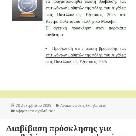
θα πραγματοποιηθεί τελετή βράβευσης των
ε
επιτυχόντων μαθητών της πόλης του Αιγάλεω
τ
στις Πανελλαδικές Εξετάσεις 2025 στο
η
Κέντρο Πολιτισμού «Ελληνικό Μολύβι».
ν
Η σχετική πρόσκληση στον παρακάτω
σύνδεσμο:
Πρόσκληση στην τελετή βράβευσης των
επιτυχόντων μαθητών της πόλης του Αιγάλεω
στις Πανελλαδικές Εξετάσεις 2025
Δημοσιεύτηκε
20 Δεκεμβρίου 2025
Κατηγορίες
Ανακοινώσεις
,
Εκδηλώσεις
την
Αφήστε το σχόλιό σας
στο Πρόσκληση
Διαβίβαση πρόσκλησης για