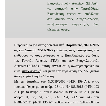
Επαγγελματικών Λυκείων (ΕΠΑΛ),
για εισαγωγή στην Τριτοβάθμια
Εκπαίδευση, πρέπει να υποβάλουν
στο Λύκειό τους Αίτηση-Δήλωση
υποψηφιότητας συμμετοχής στις
εξετάσεις αυτές.
Η προθεσμία για φέτος ορίζεται
από Παρασκευή 28-11-2025
ως και Δευτέρα 22-12-2025 για όλους τους υποψηφίους
που
επιθυμούν να συμμετάσχουν στις Πανελλαδικές εξετάσεις
των Γενικών Λυκείων (ΓΕΛ) και των Επαγγελματικών
Λυκείων (ΕΠΑΛ). Επισημαίνεται ότι η ανωτέρω προθεσμία
είναι
αποκλειστική
και μετά την παρέλευσή της δεν γίνεται
δεκτή καμία Αίτηση-Δήλωση.
Με τις διατάξεις του Ν.3699/2008 (ΦΕΚ 199 Α΄), όπως
τροποποιήθηκε με το άρθρο 28 του Ν.4186/2013 (ΦΕΚ 193
Α΄), με το άρθρο 51 του Ν.4547/2018 (ΦΕΚ 102 Α΄), με τα
άρθρα 11, 53, 54, 231, 232, 234, 242 και 245 του
Ν.4823/2021 (ΦΕΚ 136 Α΄) καθώς και με το άρθρο 60 του