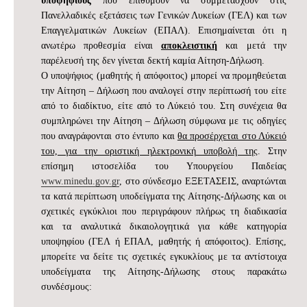
υποψηφίους
που επιθυμούν να συμμετάσχουν στις
Πανελλαδικές εξετάσεις των Γενικών Λυκείων (ΓΕΛ) και των
Επαγγελματικών Λυκείων (ΕΠΑΛ). Επισημαίνεται ότι η
ανωτέρω προθεσμία είναι
αποκλειστική
και μετά την
παρέλευσή της δεν γίνεται δεκτή καμία Αίτηση-Δήλωση.
Ο υποψήφιος (μαθητής ή απόφοιτος) μπορεί να προμηθεύεται
την Αίτηση – Δήλωση που αναλογεί στην περίπτωσή του είτε
από το διαδίκτυο, είτε από το Λύκειό του. Στη συνέχεια θα
συμπληρώνει την Αίτηση – Δήλωση σύμφωνα με τις οδηγίες
που αναγράφονται στο έντυπο και
θα προσέρχεται στο Λύκειό
του, για την οριστική ηλεκτρονική υποβολή της
. Στην
επίσημη ιστοσελίδα του Υπουργείου Παιδείας
www.minedu.gov.gr
, στο σύνδεσμο ΕΞΕΤΑΣΕΙΣ, αναρτώνται
τα κατά περίπτωση υποδείγματα της Αίτησης-Δήλωσης και οι
σχετικές εγκύκλιοι που περιγράφουν πλήρως τη διαδικασία
και τα αναλυτικά δικαιολογητικά για κάθε κατηγορία
υποψηφίου (ΓΕΛ ή ΕΠΑΛ, μαθητής ή απόφοιτος). Επίσης,
μπορείτε να δείτε τις σχετικές εγκυκλίους με τα αντίστοιχα
υποδείγματα της Αίτησης-Δήλωσης στους παρακάτω
συνδέσμους: