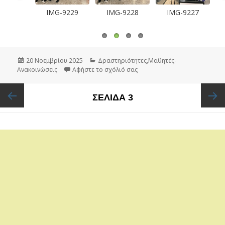
-9236
IMG-9229
IMG-9228
IMG-9227
Δημοσιεύτηκε
20 Νοεμβρίου 2025
Κατηγορίες
Δραστηριότητες
,
Μαθητές-
Ανακοινώσεις
την
Αφήστε το σχόλιό σας
στο Εκπαιδευτική Επίσκεψη 
Πλοήγηση
ΣΕΛΊΔΑ
3
άρθρων
Προηγούμενη
Επόμεν
σελίδα
σελίδα