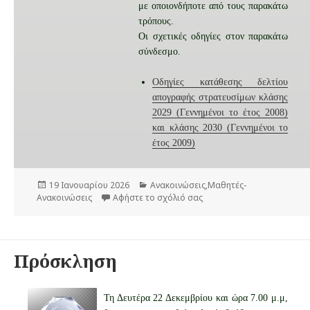
με οποιονδήποτε από τους παρακάτω
τρόπους.
Οι σχετικές οδηγίες στον παρακάτω
σύνδεσμο.
Οδηγίες κατάθεσης δελτίου
απογραφής στρατευσίμων κλάσης
2029 (Γεννημένοι το έτος 2008)
και κλάσης 2030 (Γεννημένοι το
έτος 2009)
Δ
19 Ιανουαρίου 2026
Κ
Ανακοινώσεις
,
Μαθητές-
Ανακοινώσεις
η
Αφήστε το σχόλιό σας
α
στο (Ανακοινοποίηση στο 
μ
τ
ο
η
σ
γ
ι
ο
Πρόσκληση
ε
ρ
ύ
ί
τ
ε
η
ς
Τη Δευτέρα 22 Δεκεμβρίου και ώρα 7.00 μ.μ,
κ