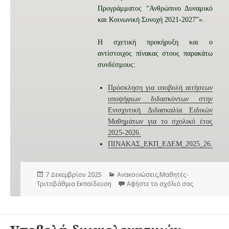
Προγράμματος “Ανθρώπινο Δυναμικό
και Κοινωνική Συνοχή 2021-2027”».
Η σχετική προκήρυξη και ο
αντίστοιχος πίνακας στους παρακάτω
συνδέσμους:
Πρόσκληση για υποβολή αιτήσεων
υποψήφιων διδασκόντων στην
Ενισχυτική Διδασκαλία Ειδικών
Μαθημάτων για το σχολικό έτος
2025-2026.
ΠΙΝΑΚΑΣ_ΕΚΠ_ΕΔΕΜ_2025_26.
Δ
7 Δεκεμβρίου 2025
Κ
Ανακοινώσεις
,
Μαθητές-
Τριτοβάθμια Εκπαίδευση
η
α
Αφήστε το σχόλιό σας
στο Διαβίβ
μ
τ
ο
η
σ
γ
ι
ο