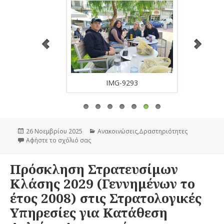
-9289
IMG-9293
Δημοσιεύτηκε
26 Νοεμβρίου 2025
Κατηγορίες
Ανακοινώσεις
,
Δραστηριότητες
την
Αφήστε το σχόλιό σας
στο Εκπαιδευτική Επίσκεψη στο Εργαστήριο
Πρόσκληση Στρατευσίμων
Κλάσης 2029 (Γεννημένων το
έτος 2008) στις Στρατολογικές
Υπηρεσίες για Κατάθεση