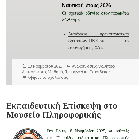
Ναυτικού, έτους 2026.
Οι σχετικές οδηγίες στον παρακάτω
σύνδεσμο.
Διενέργεια προκαταρκτικών
εξετάσεων_ΠΚΕ_για την
εισαγωγή στις ΣΛΣ
Δ
23 Νοεμβρίου 2025
Κ
Ανακοινώσεις
,
Μαθητές-
Ανακοινώσεις
η
,
Μαθητές-Τριτοβάθμια Εκπαίδευση
α
μ
Αφήστε το σχόλιό σας
στο Προγραμματισμός προκαταρκτικών εξ
τ
ο
η
σ
γ
ι
ο
ε
ρ
Εκπαιδευτική Επίσκεψη στο
ύ
ί
τ
ε
Μουσείο Πληροφορικής
η
ς
κ
ε
Την Τρίτη 18 Νοεμβρίου 2025, οι μαθητές
τ
της Γ’ τάξης ειδικότητας Πληροφορικής
η