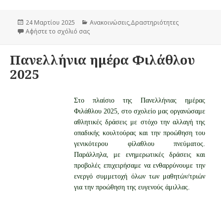
Δημοσιεύτηκε
24 Μαρτίου 2025
Κατηγορίες
Ανακοινώσεις
,
Δραστηριότητες
την
Αφήστε το σχόλιό σας
στο Εκπαιδευτική επίσκεψη στην έκθεση «GR
Πανελλήνια ημέρα Φιλάθλου
2025
Στο πλαίσιο της Πανελλήνιας ημέρας
Φιλάθλου 2025, στο σχολείο μας οργανώσαμε
αθλητικές δράσεις με στόχο την αλλαγή της
οπαδικής κουλτούρας και την προώθηση του
γενικότερου φίλαθλου πνεύματος.
Παράλληλα, με ενημερωτικές δράσεις και
προβολές επιχειρήσαμε να ενθαρρύνουμε την
ενεργό συμμετοχή όλων των μαθητών/τριών
για την προώθηση της ευγενούς άμιλλας.