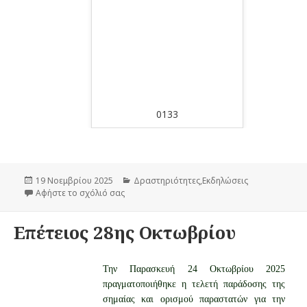
133
0158
Δημοσιεύτηκε
19 Νοεμβρίου 2025
Κατηγορίες
Δραστηριότητες
,
Εκδηλώσεις
την
Αφήστε το σχόλιό σας
στο Επέτειος Πολυτεχνείου
Επέτειος 28ης Οκτωβρίου
Την Παρασκευή 24 Οκτωβρίου 2025
πραγματοποιήθηκε η τελετή παράδοσης της
σημαίας και ορισμού παραστατών για την