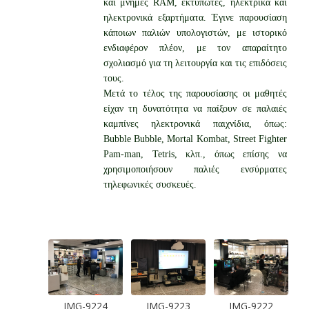
και μνήμες RAM, εκτυπωτές, ηλεκτρικά και
ηλεκτρονικά εξαρτήματα. Έγινε παρουσίαση
κάποιων παλιών υπολογιστών, με ιστορικό
ενδιαφέρον πλέον, με τον απαραίτητο
σχολιασμό για τη λειτουργία και τις επιδόσεις
τους.
Μετά το τέλος της παρουσίασης οι μαθητές
είχαν τη δυνατότητα να παίξουν σε παλαιές
καμπίνες ηλεκτρονικά παιχνίδια, όπως:
Bubble Bubble, Mortal Kombat, Street Fighter
Pam-man, Tetris, κλπ., όπως επίσης να
χρησιμοποιήσουν παλιές ενσύρματες
τηλεφωνικές συσκευές.
-9222
IMG-9236
IMG-9229
IMG-9228