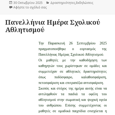
Δημοσιεύτηκε
30 Οκτωβρίου 2025
Κατηγορίες
Δραστηριότητες
,
Εκδηλώσεις
την
Αφήστε το σχόλιό σας
στο Επέτειος 28ης Οκτωβρίου
Πανελλήνια Ημέρα Σχολικού
Αθλητισμού
Την Παρασκευή 26 Σεπτεμβρίου 2025
πραγματοποιήθηκε ο εορτασμός της
Πανελλήνιας Ημέρας Σχολικού Αθλητισμού.
Οι μαθητές με την καθοδήγηση των
καθηγητών τους χωρίστηκαν σε ομάδες και
συμμετείχαν σε αθλητικές δραστηριότητες
όπως ποδόσφαιρο, καλαθοσφαίριση,
πετοσφαίριση και επιτραπέζια αντισφαίριση.
Σκοπός και στόχος της ημέρα αυτής είναι να
αντιληφθούν τα παιδιά τα οφέλη του
αθλητισμού στην σωματική και ψυχική υγεία
του ανθρώπου. Επίσης συμμετέχοντας οι
μαθητές σε ομαδικά παιχνίδια ενισχύεται η