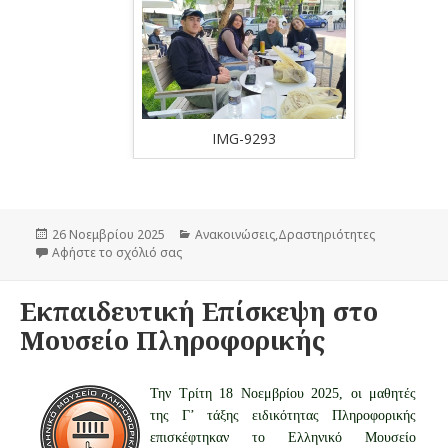
-9293
IMG-9288
Δημοσιεύτηκε
26 Νοεμβρίου 2025
Κατηγορίες
Ανακοινώσεις
,
Δραστηριότητες
την
Αφήστε το σχόλιό σας
στο Εκπαιδευτική Επίσκεψη στο Εργαστήριο
Εκπαιδευτική Επίσκεψη στο
Μουσείο Πληροφορικής
Την Τρίτη 18 Νοεμβρίου 2025, οι μαθητές
της Γ’ τάξης ειδικότητας Πληροφορικής
επισκέφτηκαν το Ελληνικό Μουσείο