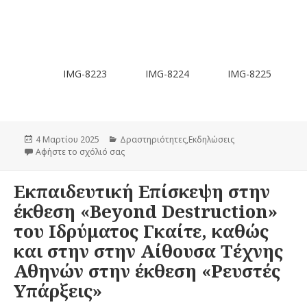
-8225
IMG-8226
IMG-8219
IMG-8221
Δημοσιεύτηκε
4 Μαρτίου 2025
Κατηγορίες
Δραστηριότητες
,
Εκδηλώσεις
την
Αφήστε το σχόλιό σας
στο Πανελλήνια ημέρα Φιλάθλου 2025
Εκπαιδευτική Επίσκεψη στην
έκθεση «Beyond Destruction»
του Ιδρύματος Γκαίτε, καθώς
και στην στην Αίθουσα Τέχνης
Αθηνών στην έκθεση «Ρευστές
Υπάρξεις»