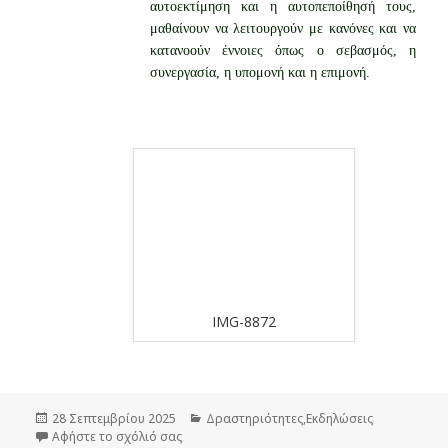
αυτοεκτίμηση και η αυτοπεποίθησή τους,
μαθαίνουν να λειτουργούν με κανόνες και να
κατανοούν έννοιες όπως ο σεβασμός, η
συνεργασία, η υπομονή και η επιμονή.
-8872
IMG-8871
Δημοσιεύτηκε
28 Σεπτεμβρίου 2025
Κατηγορίες
Δραστηριότητες
,
Εκδηλώσεις
την
Αφήστε το σχόλιό σας
στο Πανελλήνια Ημέρα Σχολικού Αθλητισμού