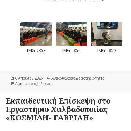
-9859
IMG-9861
IMG-9865
IMG-9866
Δημοσιεύτηκε
6 Απριλίου 2026
Κατηγορίες
Ανακοινώσεις
,
Δραστηριότητες
την
Αφήστε το σχόλιό σας
στο Εκπαιδευτική Επίσκεψη στο Μουσείο Πλη
Εκπαιδευτική Επίσκεψη στο
Εργαστήριο Χαλβαδοποιίας
«ΚΟΣΜΙΔΗ- ΓΑΒΡΙΛΗ»