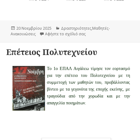
Δημοσιεύτηκε
20 Νοεμβρίου 2025
Κατηγορίες
Δραστηριότητες
,
Μαθητές-
Ανακοινώσεις
την
Αφήστε το σχόλιό σας
στο Εκπαιδευτική Επίσκεψη 
Επέτειος Πολυτεχνείου
Το 1ο ΕΠΑΛ Αιγάλεω τίμησε τον εορτασμό
για την επέτειο του Πολυτεχνείου με τη
συμμετοχή των μαθητών του, προβάλλοντας
βίντεο με τα γεγονότα της εποχής εκείνης, με
τραγούδια από την χορωδία και με την
απαγγελία ποιημάτων.