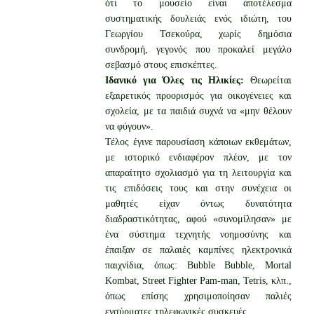
ότι το μουσείο είναι αποτέλεσμα
συστηματικής δουλειάς ενός ιδιώτη, του
Γεωργίου Τσεκούρα, χωρίς δημόσια
συνδρομή, γεγονός που προκαλεί μεγάλο
σεβασμό στους επισκέπτες.
Ιδανικό για Όλες τις Ηλικίες:
Θεωρείται
εξαιρετικός προορισμός για οικογένειες και
σχολεία, με τα παιδιά συχνά να «μην θέλουν
να φύγουν».
Τέλος έγινε παρουσίαση κάποιων εκθεμάτων,
με ιστορικό ενδιαφέρον πλέον, με τον
απαραίτητο σχολιασμό για τη λειτουργία και
τις επιδόσεις τους και στην συνέχεια οι
μαθητές είχαν όντως δυνατότητα
διαδραστικότητας, αφού «συνομίλησαν» με
ένα σύστημα τεχνητής νοημοσύνης και
έπαιξαν σε παλαιές καμπίνες ηλεκτρονικά
παιχνίδια, όπως: Bubble Bubble, Mortal
Kombat, Street Fighter Pam-man, Tetris, κλπ.,
όπως επίσης χρησιμοποίησαν παλιές
ενσύρματες τηλεφωνικές συσκευές.