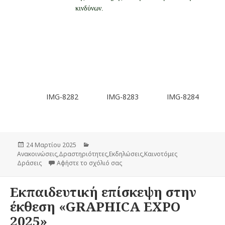
κινδύνων.
-8284
IMG-8285
IMG-8281
IMG-8282
Δημοσιεύτηκε
24 Μαρτίου 2025
Κατηγορίες
Ανακοινώσεις
την
,
Δραστηριότητες
,
Εκδηλώσεις
,
Καινοτόμες
Δράσεις
Αφήστε το σχόλιό σας
στο Ομιλία του Καθηγητή Φυσικής 
Εκπαιδευτική επίσκεψη στην
έκθεση «GRAPHICA EXPO
2025»