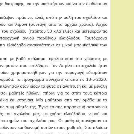
ής διατροφής, να την υιοθετήσουν και να την διαδώσουν
άζεψαν πράσινες ελιές από την αυλή του σχολείου και
όρδο και λεμόνι (συνταγή από τα αρχαία χρόνια). Αρχές
ου σχολείου (περίπου 50 κιλά ελιές) και μετέφεραν τις
 παραγωγή αγνού παρθένου ελαιόλαδου. Ταυτόχρονα
ιπο ελαιόλαδο συσκευάστηκε σε μικρά μπουκαλάκια των
που με βαθύ σκάλισμα, εμπλουτισμό του χώματος με
ν φυτών που επιλέξαμε. Τον Απρίλιο το σχολείο ήταν
ποίου χρησιμοποιήθηκαν για την παραγωγή εδεσμάτων
βδομάδα. Το πρόγραμμα συνεχίστηκε από τις 18-5-2020,
επλάγησαν όταν είδαν τα φυτά σε ανάπτυξη και με μεγάλη
Όσοι μαθητές ήθελαν, πήραν για το σπίτι τους κάποια
άκια και σπανάκι. Μία μαθήτρια από την ομάδα με το
υς συμμαθητές της. Έγινε επίσης παρασκευή σαπουνιού
ές του σχολείου μας- με χρήση ελαιόλαδου, νερού και
Επιστημών του σχολείου μας. Οι μαθητές συνέχισαν το
οϊόντων και διανομή αυτών στους μαθητές. Στα πλαίσια