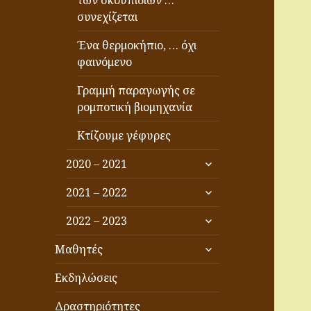
των σκουπιδιών …
συνεχίζεται
Ένα θερμοκήπιο, … όχι
φαινόμενο
Γραμμή παραγωγής σε
ρομποτική βιομηχανία
Κτίζουμε γέφυρες
επέκταση
2020 – 2021
του
επέκταση
μενού
2021 – 2022
του
απόγονος
επέκταση
μενού
2022 – 2023
του
απόγονος
επέκταση
μενού
Μαθητές
του
απόγονος
μενού
Εκδηλώσεις
απόγονος
Δραστηριότητες