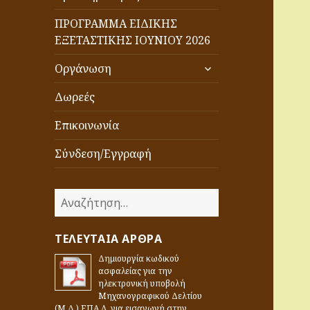
ΠΡΟΓΡΑΜΜΑ ΕΙΔΙΚΗΣ
ΕΞΕΤΑΣΤΙΚΗΣ ΙΟΥΝΙΟΥ 2026
επέκταση
Οργάνωση
του
μενού
Δωρεές
απόγονος
Επικοινωνία
Σύνδεση/Εγγραφή
Α
ν
α
ΤΕΛΕΥΤΑΊΑ ΆΡΘΡΑ
ζ
Δημιουργία κωδικού
ή
ασφαλείας για την
τ
ηλεκτρονική υποβολή
η
Μηχανογραφικού Δελτίου
(Μ.Δ.) ΕΠΑ.Λ. για εισαγωγή στην