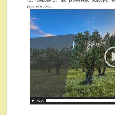
των γλυκισμάτων της μεσογειακής διατροφής έ
μουσταλευριάς.
00:00