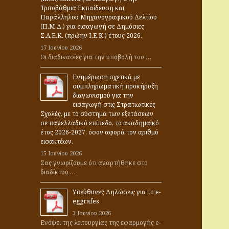
σ
Τριτοβάθμια Εκπαίδευση και
η
Παράλληλου Μηχανογραφικού Δελτίου
γ
(Π.Μ.Δ.) για εισαγωγή σε Δημόσιες
Σ.Α.Ε.Κ. (πρώην Ι.Ε.Κ.) έτους 2026.
ι
17 Ιουνίου 2026
α
Οι διαδικασίες για την υποβολή του …
:
Ενημέρωση σχετικά με
συμπληρωματική προκήρυξη
διαγωνισμού για την
εισαγωγή στις Στρατιωτικές
Σχολές, με το σύστημα των εξετάσεων
σε πανελλαδικό επίπεδο, το ακαδημαϊκό
έτος 2026-2027, όσον αφορά τον αριθμό
εισακτέων.
15 Ιουνίου 2026
Σας γνωρίζουμε ότι αναρτήθηκε στο
διαδίκτυο …
Υπεύθυνες Δηλώσεις για το e-
eggrafes
3 Ιουνίου 2026
Ενόψει της λειτουργίας της εφαρμογής e-