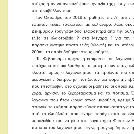
στόχος ήταν να ανακαλύψουν την αξία της μεσογειακ
στο περιβάλλον τους.
Τον Οκτώβριο του 2019 οι μαθητές της Α΄ τάξης μ
έφτιαξαν «ελιές τσακιστές» με κόλιανδρο, λάδι, σκ
Δεκεμβρίου τρύγησαν δύο ελαιόδεντρα από την αυλή τ
ελιές σε ελαιοτριβείο ? στα Μέγαρα ? για την
παρασκευάστηκε πάστα ελιάς (αλοιφή) και το υπόλο
200ml, τα οποία δόθηκαν στους μαθητές.
Το Φεβρουάριο άρχισε η ετοιμασία του λαχανόκη
φυτόχωμα και ακολούθησε το φύτεμα των εποχιακώ
κλειστό, όμως ο λαχανόκηπος- τα προϊόντα του ο
μεσογειακής διατροφής- ποτίζονταν μία φορά την ε
που επέστρεψαν στο σχολείο οι μαθητές, οι οποίοι εξ
χαρά, άρχισαν το ξεχορτάριασμα και το πότισμα. 
λαχανικά που ήταν ώριμα όπως μαρούλια, κρεμμυδ
σπανάκι του κήπου παρασκεύασε σπανακόπιτα για το
από το ελαιόλαδο- που είχαμε παράγει από τις ελι
υδροξειδίου του νατρίου στο εργαστήριο Φυσικών 
πότισμα του λαχανόκηπου. Έγινε η συγκομιδή των πρ