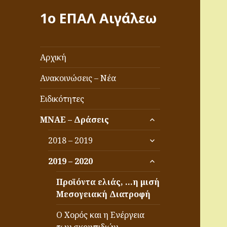
1ο ΕΠΑΛ Αιγάλεω
Αρχική
Ανακοινώσεις – Νέα
Ειδικότητες
επέκταση
ΜΝΑΕ – Δράσεις
του
επέκταση
μενού
2018 – 2019
του
απόγονος
επέκταση
μενού
2019 – 2020
του
απόγονος
μενού
Προϊόντα ελιάς, …η μισή
απόγονος
Μεσογειακή Διατροφή
Ο Χορός και η Ενέργεια