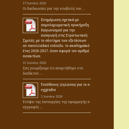
17 Ιουνίου 2026
α
Οι διαδικασίες για την υποβολή του …
:
Ενημέρωση σχετικά με
συμπληρωματική προκήρυξη
διαγωνισμού για την
εισαγωγή στις Στρατιωτικές
Σχολές, με το σύστημα των εξετάσεων
σε πανελλαδικό επίπεδο, το ακαδημαϊκό
έτος 2026-2027, όσον αφορά τον αριθμό
εισακτέων.
15 Ιουνίου 2026
Σας γνωρίζουμε ότι αναρτήθηκε στο
διαδίκτυο …
Υπεύθυνες Δηλώσεις για το e-
eggrafes
3 Ιουνίου 2026
Ενόψει της λειτουργίας της εφαρμογής e-
εγγραφές …