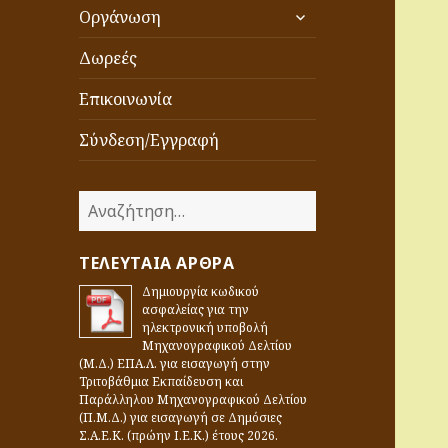
επέκταση
Οργάνωση
του
μενού
Δωρεές
απόγονος
Επικοινωνία
Σύνδεση/Εγγραφή
05
06
Α
ν
α
ΤΕΛΕΥΤΑΊΑ ΆΡΘΡΑ
ζ
Δημιουργία κωδικού
ή
ασφαλείας για την
τ
ηλεκτρονική υποβολή
η
Μηχανογραφικού Δελτίου
(Μ.Δ.) ΕΠΑ.Λ. για εισαγωγή στην
σ
Τριτοβάθμια Εκπαίδευση και
η
Παράλληλου Μηχανογραφικού Δελτίου
γ
(Π.Μ.Δ.) για εισαγωγή σε Δημόσιες
Σ.Α.Ε.Κ. (πρώην Ι.Ε.Κ.) έτους 2026.
ι