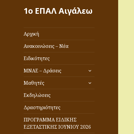
1ο ΕΠΑΛ Αιγάλεω
Αρχική
Ανακοινώσεις – Νέα
Ειδικότητες
επέκταση
ΜΝΑΕ – Δράσεις
του
επέκταση
μενού
Μαθητές
του
απόγονος
μενού
Εκδηλώσεις
απόγονος
Δραστηριότητες
ΠΡΟΓΡΑΜΜΑ ΕΙΔΙΚΗΣ
ΕΞΕΤΑΣΤΙΚΗΣ ΙΟΥΝΙΟΥ 2026