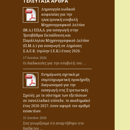
ΤΕΛΕΥΤΑΊΑ ΆΡΘΡΑ
ζ
Δημιουργία κωδικού
ή
ασφαλείας για την
τ
ηλεκτρονική υποβολή
η
Μηχανογραφικού Δελτίου
(Μ.Δ.) ΕΠΑ.Λ. για εισαγωγή στην
σ
Τριτοβάθμια Εκπαίδευση και
η
Παράλληλου Μηχανογραφικού Δελτίου
γ
(Π.Μ.Δ.) για εισαγωγή σε Δημόσιες
Σ.Α.Ε.Κ. (πρώην Ι.Ε.Κ.) έτους 2026.
ι
17 Ιουνίου 2026
α
Οι διαδικασίες για την υποβολή του …
:
Ενημέρωση σχετικά με
συμπληρωματική προκήρυξη
διαγωνισμού για την
εισαγωγή στις Στρατιωτικές
Σχολές, με το σύστημα των εξετάσεων
σε πανελλαδικό επίπεδο, το ακαδημαϊκό
έτος 2026-2027, όσον αφορά τον αριθμό
εισακτέων.
15 Ιουνίου 2026
Σας γνωρίζουμε ότι αναρτήθηκε στο
διαδίκτυο …