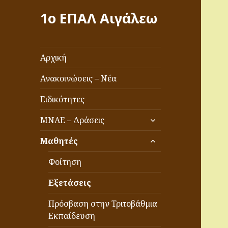
1ο ΕΠΑΛ Αιγάλεω
Αρχική
Ανακοινώσεις – Νέα
Ειδικότητες
επέκταση
ΜΝΑΕ – Δράσεις
του
επέκταση
μενού
Μαθητές
του
απόγονος
μενού
Φοίτηση
απόγονος
Εξετάσεις
Πρόσβαση στην Τριτοβάθμια
Εκπαίδευση