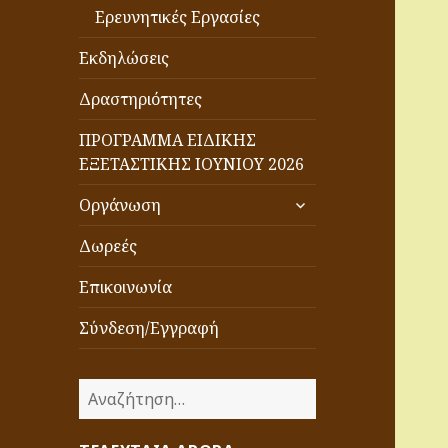
Ερευνητικές Εργασίες
Εκδηλώσεις
Δραστηριότητες
ΠΡΟΓΡΑΜΜΑ ΕΙΔΙΚΗΣ
ΕΞΕΤΑΣΤΙΚΗΣ ΙΟΥΝΙΟΥ 2026
επέκταση
Οργάνωση
του
μενού
Δωρεές
απόγονος
Επικοινωνία
Σύνδεση/Εγγραφή
Α
ν
α