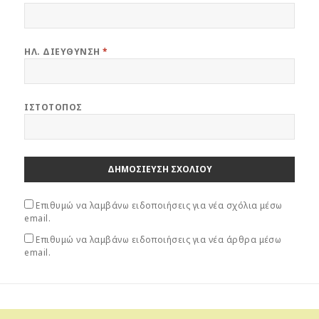
ρ
ρ
ά
ά
θ
θ
υ
υ
ρ
ρ
ο
ο
ΗΛ. ΔΙΕΎΘΥΝΣΗ
*
)
)
ΙΣΤΌΤΟΠΟΣ
Επιθυμώ να λαμβάνω ειδοποιήσεις για νέα σχόλια μέσω
email.
Επιθυμώ να λαμβάνω ειδοποιήσεις για νέα άρθρα μέσω
email.