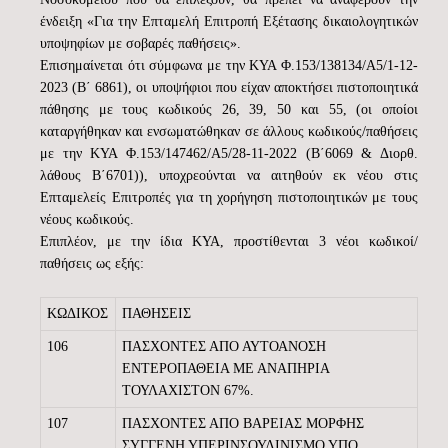
ένδειξη «Για την Επταμελή Επιτροπή Εξέτασης δικαιολογητικών
υποψηφίων με σοβαρές παθήσεις».
Επισημαίνεται ότι σύμφωνα με την ΚΥΑ Φ.153/138134/Α5/1-12-
2023 (Β΄ 6861), οι υποψήφιοι που είχαν αποκτήσει πιστοποιητικά
πάθησης με τους κωδικούς 26, 39, 50 και 55, (οι οποίοι
καταργήθηκαν και ενσωματώθηκαν σε άλλους κωδικούς/παθήσεις
με την ΚΥΑ Φ.153/147462/Α5/28-11-2022 (Β΄6069 & Διορθ.
λάθους Β΄6701)), υποχρεούνται να αιτηθούν εκ νέου στις
Επταμελείς Επιτροπές για τη χορήγηση πιστοποιητικών με τους
νέους κωδικούς.
Επιπλέον, με την ίδια ΚΥΑ, προστίθενται 3 νέοι κωδικοί/
παθήσεις ως εξής:
ΚΩΔΙΚΟΣ
ΠΑΘΗΣΕΙΣ
106
ΠΑΣΧΟΝΤΕΣ ΑΠΟ ΑΥΤΟΑΝΟΣΗ
ΕΝΤΕΡΟΠΑΘΕΙΑ ΜΕ ΑΝΑΠΗΡΙΑ
ΤΟΥΛΑΧΙΣΤΟΝ 67%.
107
ΠΑΣΧΟΝΤΕΣ ΑΠΟ ΒΑΡΕΙΑΣ ΜΟΡΦΗΣ
ΣΥΓΓΕΝΗ ΥΠΕΡΙΝΣΟΥΛΙΝΙΣΜΟ ΥΠΟ