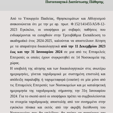
Πιστοποιητικό Διαπίστωσης Πάθησης
.
Από το Υπουργείο Παιδείας, Θρησκευμάτων και Αθλητισμού
ανακοινώνεται ότι με την με αρ. πρωτ. Φ.152/141455/Α5/8-12-
2023 Εγκύκλιο, οι υποψήφιοι με σοβαρές παθήσεις που
ενδιαφέρονται να εισαχθούν στην Τριτοβάθμια Εκπαίδευση το
ακαδημαϊκό έτος 2024-2025, καλούνται να αποστείλουν Αίτηση
με τα απαραίτητα δικαιολογητικά
από την 11 Δεκεμβρίου 2023
έως και την 31 Ιανουαρίου 2024
σε μια από τις Επταμελείς
Επιτροπές οι οποίες έχουν συγκροτηθεί σε 14 Νοσοκομεία της
χώρας.
Η υποβολή της αίτησης και των δικαιολογητικών στις ανωτέρω
ημερομηνίες, γίνεται ταχυδρομικά με συστημένη επιστολή και
απόδειξη παραλαβής ή ταχυμεταφορά (courier) σε μία μόνο από
τις Επταμελείς Επιτροπές των Νοσοκομείων και με καταληκτική
ημερομηνία της ταχυδρομικής σήμανσης την 31η Ιανουαρίου
2024. Για το σκοπό αυτό οι υποψήφιοι πρέπει να συμβουλεύονται
τα στοιχεία ταχυδρομικής αποστολής από τον συνημμένο στην
εγκύκλιο πίνακα και εκτός από την ακριβή διεύθυνση του
Νοσοκομείου που θα επιλέξουν, θα πρέπει να αναφέρουν την