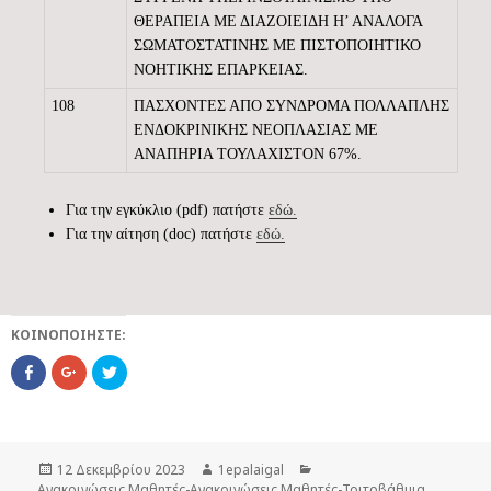
ΘΕΡΑΠΕΙΑ ΜΕ ΔΙΑΖΟΙΕΙΔΗ Η’ ΑΝΑΛΟΓΑ
ΣΩΜΑΤΟΣΤΑΤΙΝΗΣ ΜΕ ΠΙΣΤΟΠΟΙΗΤΙΚΟ
ΝΟΗΤΙΚΗΣ ΕΠΑΡΚΕΙΑΣ.
108
ΠΑΣΧΟΝΤΕΣ ΑΠΟ ΣΥΝΔΡΟΜΑ ΠΟΛΛΑΠΛΗΣ
ΕΝΔΟΚΡΙΝΙΚΗΣ ΝΕΟΠΛΑΣΙΑΣ ΜΕ
ΑΝΑΠΗΡΙΑ ΤΟΥΛΑΧΙΣΤΟΝ 67%.
Για την εγκύκλιο (pdf) πατήστε
εδώ.
Για την αίτηση (doc) πατήστε
εδώ.
ΚΟΙΝΟΠΟΙΉΣΤΕ:
C
Κ
Κ
l
λ
λ
i
ι
ι
c
κ
κ
k
γ
γ
t
ι
ι
o
α
α
s
ν
ν
Δημοσιεύτηκε
12 Δεκεμβρίου 2023
Συντάκτης
1epalaigal
Κατηγορίες
h
α
α
a
τ
τ
Ανακοινώσεις
την
,
Μαθητές-Ανακοινώσεις
,
Μαθητές-Τριτοβάθμια